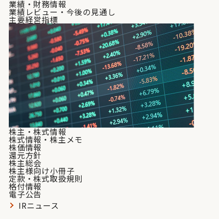
業績・財務情報
業績レビュー・今後の見通し
主要経営指標
株主・株式情報
株式情報・株主メモ
株価情報
還元方針
株主総会
株主様向け小冊子
定款・株式取扱規則
格付情報
電子公告
IRニュース