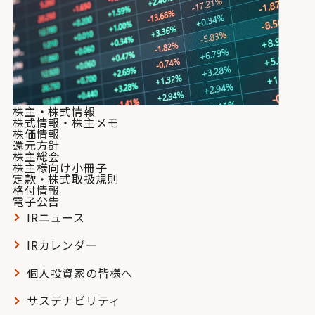
株主・株式情報
株式情報・株主メモ
株価情報
還元方針
株主総会
株主様向け小冊子
定款・株式取扱規則
格付情報
電子公告
IRニュース
IRカレンダー
個人投資家の皆様へ
サステナビリティ